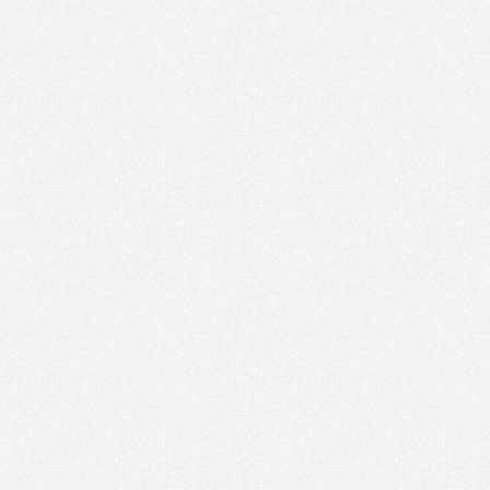
Genderthek
Entdecke die Genderthek